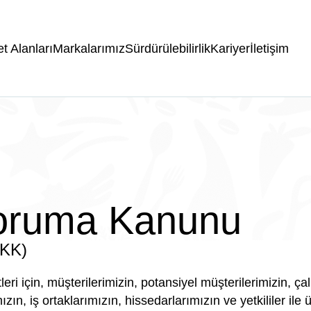
et Alanları
Markalarımız
Sürdürülebilirlik
Kariyer
İletişim
 Koruma Kanunu
VKK)
 için, müşterilerimizin, potansiyel müşterilerimizin, çalı
 iş ortaklarımızın, hissedarlarımızın ve yetkililer ile üçün